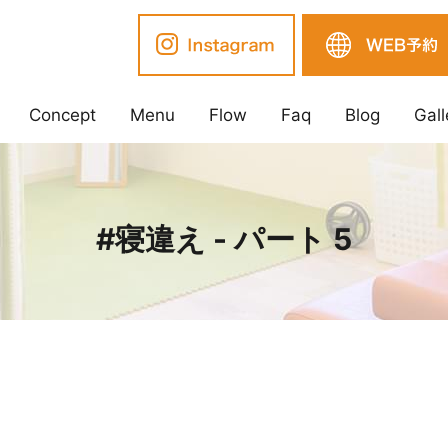
Concept
Menu
Flow
Faq
Blog
Gall
#寝違え - パート 5