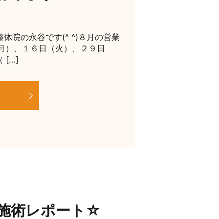
体院の永谷です(^ ^)８月の営業
（月）、１６日（火）、２９日
[…]
施術レポート☆