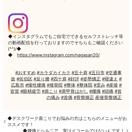
◆インスタグラムでもご自宅でできるセルフストレッチ等
の動画配信を行っておりますのでそちらもご確認ください
(^^)/◆
◆
https://www.instagram.com/nagasan20/
#おすすめ
#カラダカイカク
#五十肩
#五日市
#交通事
故
#佐伯区
#反り腰
#四十肩
#好評
#姿勢矯正
#寝違え
#
広島市
#慢性腰痛
#接骨院
#整体
#整体院
#歪み
#産後
#
皆賀
#眼精疲労
#肩こり
#肩甲骨はがし
#腰痛
#頭痛
#首
の痛み
#首痛
#骨盤矯正
産後骨盤矯正
◆デスクワーク肩こりでお悩みの方はこちらのメニューがお
ススメです！
◆腰痛とヘルニア、実はイコールではないんです！