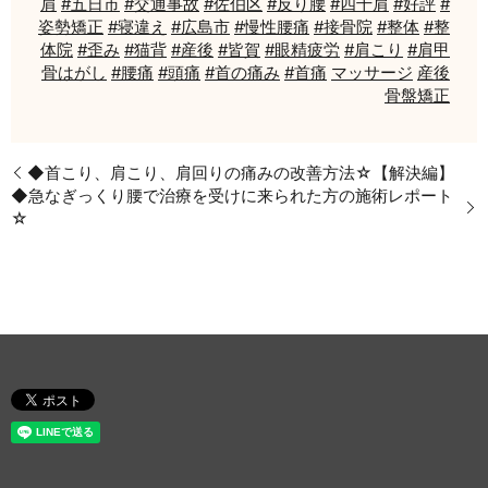
肩
#五日市
#交通事故
#佐伯区
#反り腰
#四十肩
#好評
#
姿勢矯正
#寝違え
#広島市
#慢性腰痛
#接骨院
#整体
#整
体院
#歪み
#猫背
#産後
#皆賀
#眼精疲労
#肩こり
#肩甲
骨はがし
#腰痛
#頭痛
#首の痛み
#首痛
マッサージ
産後
骨盤矯正
◆首こり、肩こり、肩回りの痛みの改善方法☆【解決編】
◆急なぎっくり腰で治療を受けに来られた方の施術レポート
☆