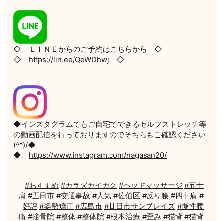
◇ ＬＩＮＥからのご予約はこちらから ◇
◇
https://lin.ee/QeWDhwj
◇
◆インスタグラムでもご自宅でできるセルフストレッチ等
の動画配信を行っておりますのでそちらもご確認ください
(^^)/◆
◆
https://www.instagram.com/nagasan20/
#おすすめ
#カラダカイカク
#ヘッドマッサージ
#五十
肩
#五日市
#交通事故
#人気
#佐伯区
#反り腰
#四十肩
#
好評
#姿勢矯正
#広島市
#廿日市サンブレイズ
#慢性腰
痛
#接骨院
#整体
#整体院
#根本治療
#歪み
#猫背
#猫背