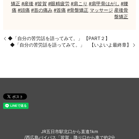
矯正
#産後
#皆賀
#眼精疲労
#肩こり
#肩甲骨はがし
#腰
痛
#頭痛
#首の痛み
#首痛
#骨盤矯正
マッサージ
産後骨
盤矯正
◆「自分の苦労話を語ってみて。」 【PART２】
◆「自分の苦労話を語ってみて。」 【いよいよ最終章】
JR五日市駅北口から直進1km
/西広島バイパス「皆賀」降り口から車で約2分