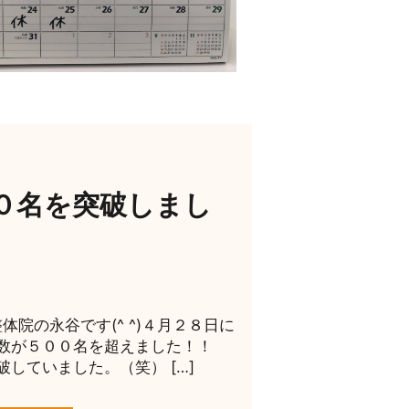
０名を突破しまし
院の永谷です(^ ^)４月２８日に
数が５００名を超えました！！
していました。（笑） […]