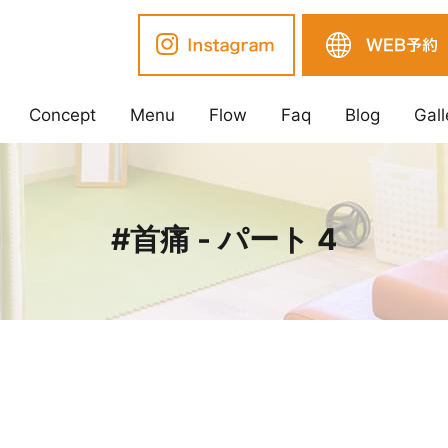
Concept
Menu
Flow
Faq
Blog
Gall
#首痛 - パート 4