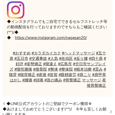
◆インスタグラムでもご自宅でできるセルフストレッチ等
の動画配信を行っておりますのでそちらもご確認ください
(^^)/◆
◆
https://www.instagram.com/nagasan20/
#おすすめ
#カラダカイカク
#ヘッドマッサージ
#五十
肩
#五日市
#交通事故
#人気
#佐伯区
#反り腰
#四十肩
#
好評
#姿勢矯正
#寝違え
#広島市
#廿日市サンブレイ
ズ
#慢性腰痛
#接骨院
#整体
#整体院
#根本治療
#歪み
#
猫背
#猫背矯正
#産後
#皆賀
#眼精疲労
#肩こり
#肩甲骨
はがし
#腰痛
#頭痛
#首の痛み
#骨盤矯正
マッサージ
産
後骨盤矯正
◆LINE公式アカウントのご登録でクーポン獲得☆
◆あけましておめでとうございます(^^)/ 今年も宜しくお願
い致します☆